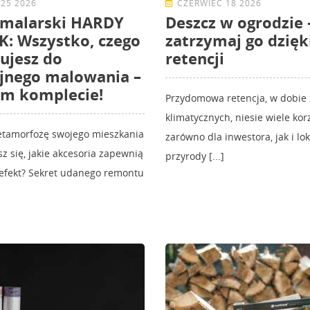
25 2026
CZERWIEC 18 2026
 malarski HARDY
Deszcz w ogrodzie 
: Wszystko, czego
zatrzymaj go dzięk
ujesz do
retencji
jnego malowania –
ym komplecie!
Przydomowa retencja, w dobie
klimatycznych, niesie wiele korz
etamorfozę swojego mieszkania
zarówno dla inwestora, jak i lo
sz się, jakie akcesoria zapewnią
przyrody [...]
 efekt? Sekret udanego remontu