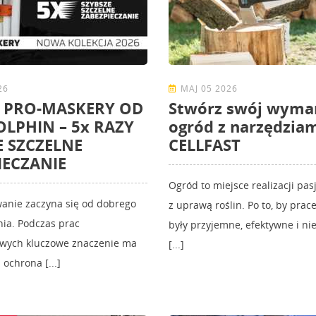
26
MAJ 05 2026
 PRO-MASKERY OD
Stwórz swój wyma
OLPHIN – 5x RAZY
ogród z narzędzia
E SZCZELNE
CELLFAST
IECZANIE
Ogród to miejsce realizacji pas
anie zaczyna się od dobrego
z uprawą roślin. Po to, by pra
ia. Podczas prac
były przyjemne, efektywne i nie
wych kluczowe znaczenie ma
[...]
ochrona [...]