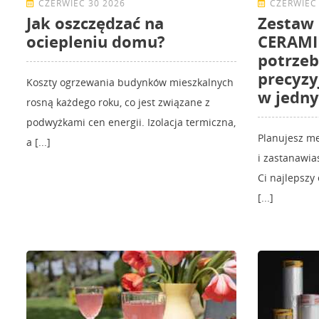
CZERWIEC 30 2026
CZERWIEC 
Jak oszczędzać na
Zestaw
ociepleniu domu?
CERAMIK
potrzeb
precyzy
Koszty ogrzewania budynków mieszkalnych
w jedn
rosną każdego roku, co jest związane z
podwyżkami cen energii. Izolacja termiczna,
Planujesz m
a [...]
i zastanawia
Ci najlepszy
[...]