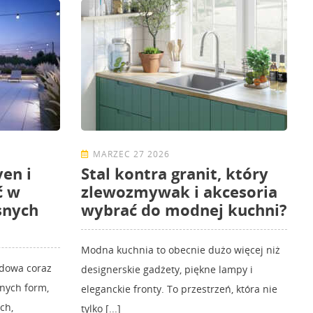
MARZEC 27 2026
en i
Stal kontra granit, który
ć w
zlewozmywak i akcesoria
snych
wybrać do modnej kuchni?
Modna kuchnia to obecnie dużo więcej niż
odowa coraz
designerskie gadżety, piękne lampy i
znych form,
eleganckie fronty. To przestrzeń, która nie
ch,
tylko [...]