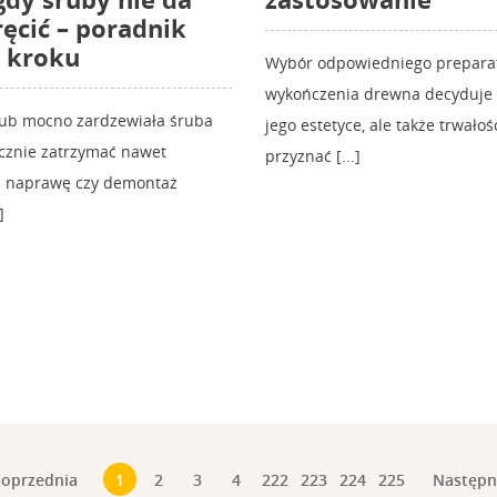
ręcić – poradnik
 kroku
Wybór odpowiedniego prepara
wykończenia drewna decyduje n
lub mocno zardzewiała śruba
jego estetyce, ale także trwałośc
ecznie zatrzymać nawet
przyznać [...]
zą naprawę czy demontaż
]
oprzednia
Następ
1
2
3
4
222
223
224
225