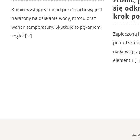
się odk
Komin wystający ponad połać dachową jest
krok po
narażony na działanie wody, mrozu oraz
wahań temperatury. Skutkuje to pękaniem
Zapieczona 
cegieł [...]
potrafi skut
najłatwiejs
elementu [...
P