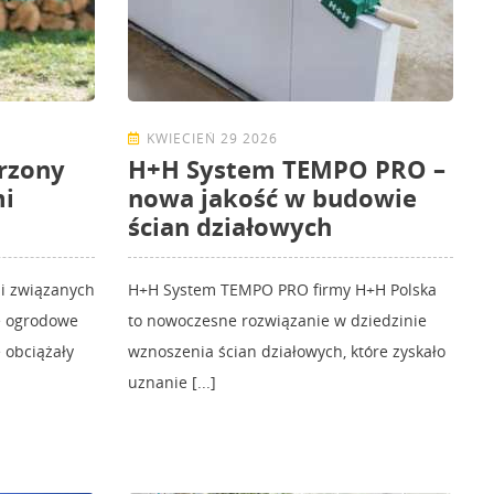
KWIECIEŃ 29 2026
rzony
H+H System TEMPO PRO –
mi
nowa jakość w budowie
ścian działowych
ji związanych
H+H System TEMPO PRO firmy H+H Polska
ce ogrodowe
to nowoczesne rozwiązanie w dziedzinie
 obciążały
wznoszenia ścian działowych, które zyskało
uznanie [...]