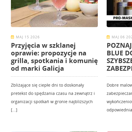
MAJ 15 2026
MAJ 06 20
Przyjęcia w szklanej
POZNAJ
oprawie: propozycje na
BLUE D
grilla, spotkania i komunię
SZYBSZ
od marki Galicja
ZABEZP
Zbliżające się ciepłe dni to doskonały
Dobre malow
pretekst do spędzania czasu na zewnątrz i
zabezpieczan
organizacji spotkań w gronie najbliższych
wykończenio
[...]
odpowiednia 