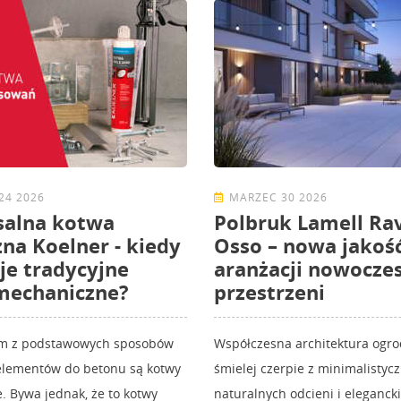
24 2026
MARZEC 30 2026
salna kotwa
Polbruk Lamell Rav
na Koelner - kiedy
Osso – nowa jakoś
je tradycyjne
aranżacji nowocze
mechaniczne?
przestrzeni
ym z podstawowych sposobów
Współczesna architektura ogr
lementów do betonu są kotwy
śmielej czerpie z minimalistyc
 Bywa jednak, że to kotwy
naturalnych odcieni i elegancki