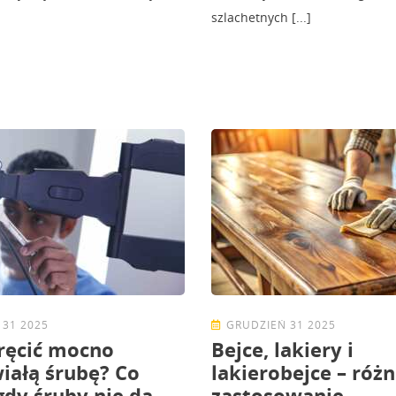
szlachetnych [...]
 31 2025
GRUDZIEŃ 31 2025
ręcić mocno
Bejce, lakiery i
iałą śrubę? Co
lakierobejce – różn
 gdy śruby nie da
zastosowanie