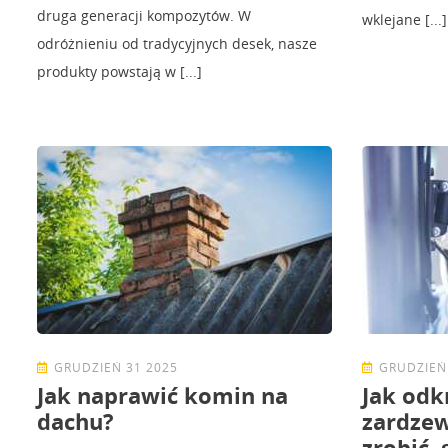
druga generacji kompozytów. W
wklejane [...]
odróżnieniu od tradycyjnych desek, nasze
produkty powstają w [...]
GRUDZIEŃ 31 2025
GRUDZIEŃ
Jak naprawić komin na
Jak odk
dachu?
zardzew
zrobić,