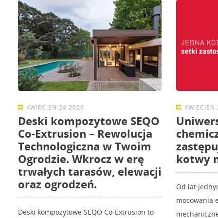
KWIECIEŃ 24 2026
KWIECIEŃ 
Deski kompozytowe SEQO
Uniwer
Co-Extrusion – Rewolucja
chemicz
Technologiczna w Twoim
zastępu
Ogrodzie. Wkrocz w erę
kotwy 
trwałych tarasów, elewacji
oraz ogrodzeń.
Od lat jedn
mocowania e
Deski kompozytowe SEQO Co-Extrusion to
mechaniczne.