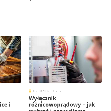
GRUDZIEŃ 31 2025
Wyłącznik
ice i
różnicowoprądowy – jak
wybrać i prawidłowo